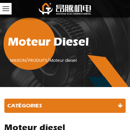
Moteur Diesel
MAISON
/
PRODUITS
/
Moteur diesel
CATÉGORIES
Moteur diesel